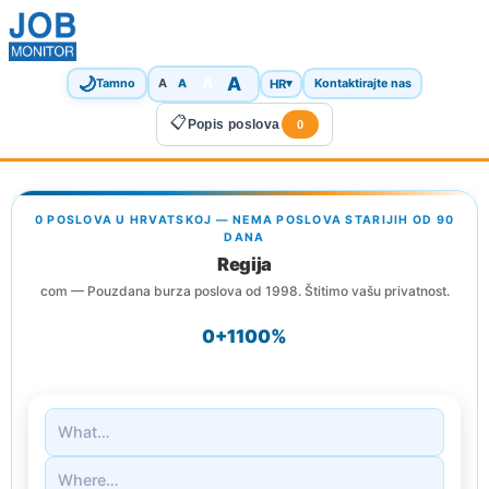
🌙
A
A
A
HR
▾
Tamno
A
Kontaktirajte nas
📋
Popis poslova
0
0 POSLOVA U HRVATSKOJ — NEMA POSLOVA STARIJIH OD 90
DANA
Regija
com — Pouzdana burza poslova od 1998. Štitimo vašu privatnost.
0+
1
100%