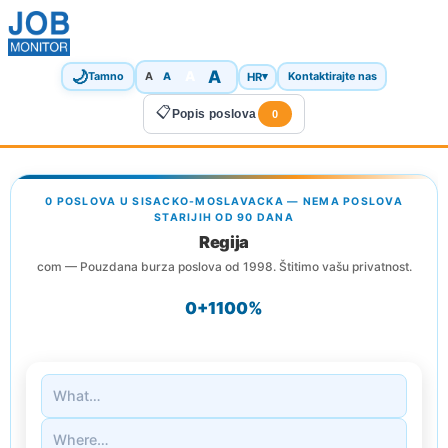
🌙
A
A
A
HR
▾
Tamno
A
Kontaktirajte nas
📋
Popis poslova
0
0 POSLOVA U SISACKO-MOSLAVACKA — NEMA POSLOVA
STARIJIH OD 90 DANA
Regija
com — Pouzdana burza poslova od 1998. Štitimo vašu privatnost.
0+
1
100%