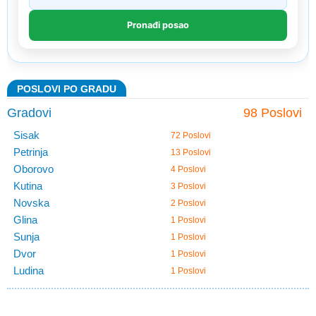
POSLOVI PO GRADU
Gradovi
98 Poslovi
Sisak
72 Poslovi
Petrinja
13 Poslovi
Oborovo
4 Poslovi
Kutina
3 Poslovi
Novska
2 Poslovi
Glina
1 Poslovi
Sunja
1 Poslovi
Dvor
1 Poslovi
Ludina
1 Poslovi