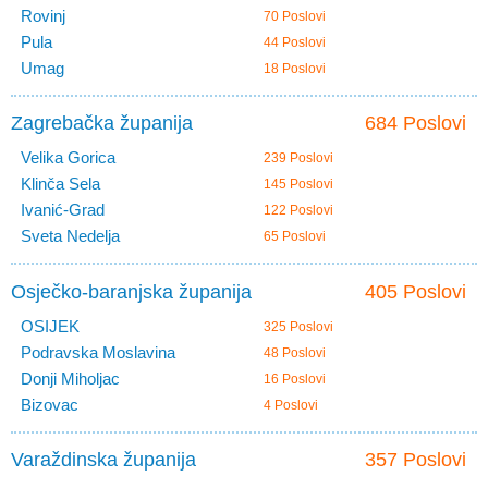
Rovinj
70 Poslovi
Pula
44 Poslovi
Umag
18 Poslovi
Zagrebačka županija
684 Poslovi
Velika Gorica
239 Poslovi
Klinča Sela
145 Poslovi
Ivanić-Grad
122 Poslovi
Sveta Nedelja
65 Poslovi
Osječko-baranjska županija
405 Poslovi
OSIJEK
325 Poslovi
Podravska Moslavina
48 Poslovi
Donji Miholjac
16 Poslovi
Bizovac
4 Poslovi
Varaždinska županija
357 Poslovi