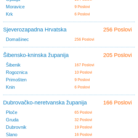
Moravice
9 Poslovi
Krk
6 Poslovi
Sjeverozapadna Hrvatska
256 Poslovi
Domašinec
256 Poslovi
Šibensko-kninska županija
205 Poslovi
Šibenik
167 Poslovi
Rogoznica
10 Poslovi
Primošten
9 Poslovi
Knin
6 Poslovi
Dubrovačko-neretvanska županija
166 Poslovi
Ploče
65 Poslovi
Gruda
32 Poslovi
Dubrovnik
19 Poslovi
Slano
16 Poslovi