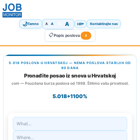
🌙
A
A
A
HR
▾
Tamno
A
Kontaktirajte nas
📋
Popis poslova
0
5.018 POSLOVA U HRVATSKOJ — NEMA POSLOVA STARIJIH OD
90 DANA
Pronađite posao iz snova u Hrvatskoj
com — Pouzdana burza poslova od 1998. Štitimo vašu privatnost.
5.018+
1
100%