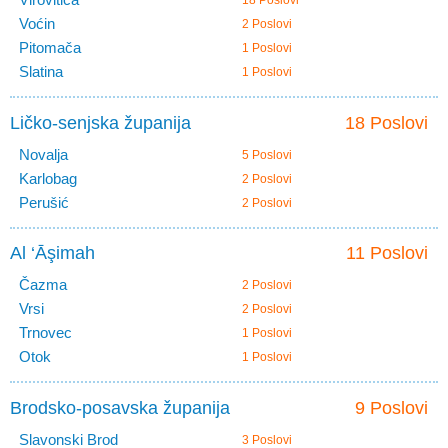
18 Poslovi
Voćin
2 Poslovi
Pitomača
1 Poslovi
Slatina
1 Poslovi
Ličko-senjska županija
18 Poslovi
Novalja
5 Poslovi
Karlobag
2 Poslovi
Perušić
2 Poslovi
Al ‘Āşimah
11 Poslovi
Čazma
2 Poslovi
Vrsi
2 Poslovi
Trnovec
1 Poslovi
Otok
1 Poslovi
Brodsko-posavska županija
9 Poslovi
Slavonski Brod
3 Poslovi