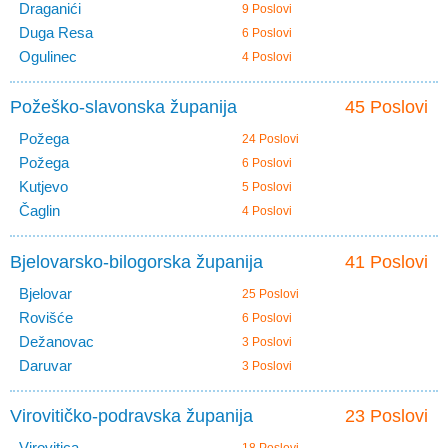
Draganići
9 Poslovi
Duga Resa
6 Poslovi
Ogulinec
4 Poslovi
Požeško-slavonska županija
45 Poslovi
Požega
24 Poslovi
Požega
6 Poslovi
Kutjevo
5 Poslovi
Čaglin
4 Poslovi
Bjelovarsko-bilogorska županija
41 Poslovi
Bjelovar
25 Poslovi
Rovišće
6 Poslovi
Dežanovac
3 Poslovi
Daruvar
3 Poslovi
Virovitičko-podravska županija
23 Poslovi
Virovitica