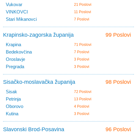
Vukovar
21 Poslovi
VINKOVCI
11 Poslovi
Stari Mikanovci
7 Poslovi
Krapinsko-zagorska županija
99 Poslovi
Krapina
71 Poslovi
Bedekovčina
7 Poslovi
Oroslavje
3 Poslovi
Pregrada
3 Poslovi
Sisačko-moslavačka županija
98 Poslovi
Sisak
72 Poslovi
Petrinja
13 Poslovi
Oborovo
4 Poslovi
Kutina
3 Poslovi
Slavonski Brod-Posavina
96 Poslovi