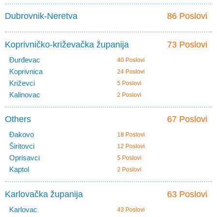
Dubrovnik-Neretva
86 Poslovi
Koprivničko-križevačka županija
73 Poslovi
Đurđevac
40 Poslovi
Koprivnica
24 Poslovi
Križevci
5 Poslovi
Kalinovac
2 Poslovi
Others
67 Poslovi
Đakovo
18 Poslovi
Širitovci
12 Poslovi
Oprisavci
5 Poslovi
Kaptol
2 Poslovi
Karlovačka županija
63 Poslovi
Karlovac
43 Poslovi