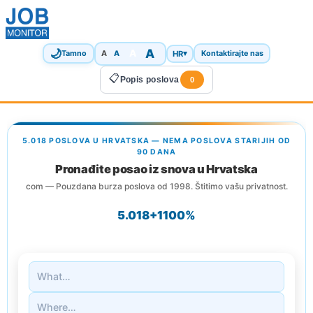
🌙
A
A
A
HR
▾
Tamno
A
Kontaktirajte nas
📋
Popis poslova
0
5.018 POSLOVA U HRVATSKA — NEMA POSLOVA STARIJIH OD
90 DANA
Pronađite posao iz snova u Hrvatska
com — Pouzdana burza poslova od 1998. Štitimo vašu privatnost.
5.018+
1
100%