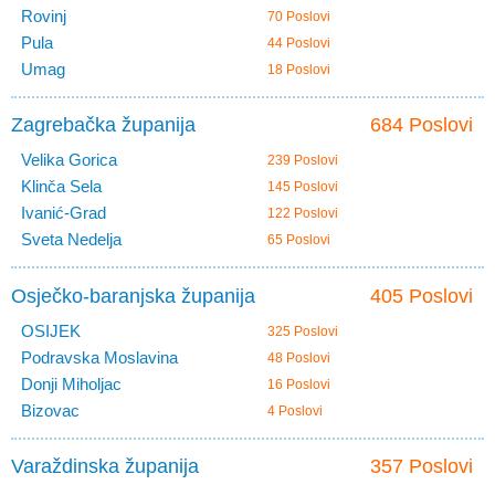
Rovinj
70 Poslovi
Pula
44 Poslovi
Umag
18 Poslovi
Zagrebačka županija
684 Poslovi
Velika Gorica
239 Poslovi
Klinča Sela
145 Poslovi
Ivanić-Grad
122 Poslovi
Sveta Nedelja
65 Poslovi
Osječko-baranjska županija
405 Poslovi
OSIJEK
325 Poslovi
Podravska Moslavina
48 Poslovi
Donji Miholjac
16 Poslovi
Bizovac
4 Poslovi
Varaždinska županija
357 Poslovi