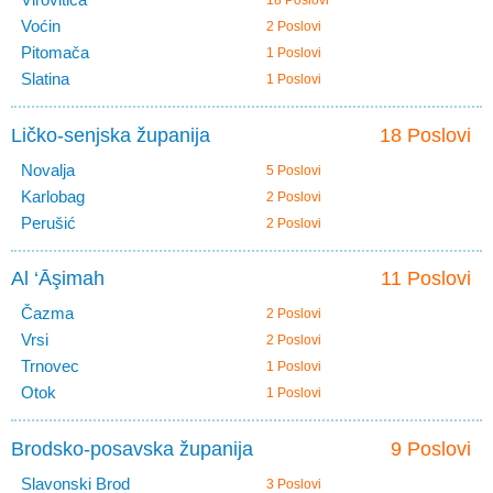
18 Poslovi
Voćin
2 Poslovi
Pitomača
1 Poslovi
Slatina
1 Poslovi
Ličko-senjska županija
18 Poslovi
Novalja
5 Poslovi
Karlobag
2 Poslovi
Perušić
2 Poslovi
Al ‘Āşimah
11 Poslovi
Čazma
2 Poslovi
Vrsi
2 Poslovi
Trnovec
1 Poslovi
Otok
1 Poslovi
Brodsko-posavska županija
9 Poslovi
Slavonski Brod
3 Poslovi