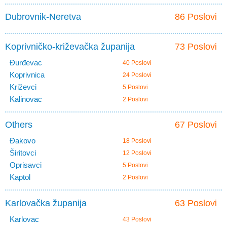
Dubrovnik-Neretva
86 Poslovi
Koprivničko-križevačka županija
73 Poslovi
Đurđevac
40 Poslovi
Koprivnica
24 Poslovi
Križevci
5 Poslovi
Kalinovac
2 Poslovi
Others
67 Poslovi
Đakovo
18 Poslovi
Širitovci
12 Poslovi
Oprisavci
5 Poslovi
Kaptol
2 Poslovi
Karlovačka županija
63 Poslovi
Karlovac
43 Poslovi