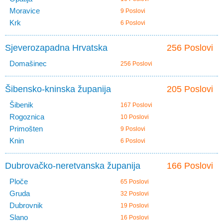
Moravice
9 Poslovi
Krk
6 Poslovi
Sjeverozapadna Hrvatska
256 Poslovi
Domašinec
256 Poslovi
Šibensko-kninska županija
205 Poslovi
Šibenik
167 Poslovi
Rogoznica
10 Poslovi
Primošten
9 Poslovi
Knin
6 Poslovi
Dubrovačko-neretvanska županija
166 Poslovi
Ploče
65 Poslovi
Gruda
32 Poslovi
Dubrovnik
19 Poslovi
Slano
16 Poslovi