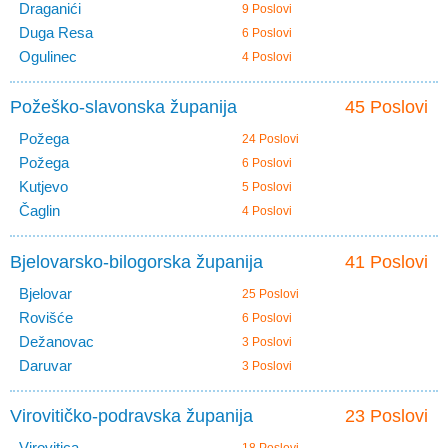
Draganići
9 Poslovi
Duga Resa
6 Poslovi
Ogulinec
4 Poslovi
Požeško-slavonska županija
45 Poslovi
Požega
24 Poslovi
Požega
6 Poslovi
Kutjevo
5 Poslovi
Čaglin
4 Poslovi
Bjelovarsko-bilogorska županija
41 Poslovi
Bjelovar
25 Poslovi
Rovišće
6 Poslovi
Dežanovac
3 Poslovi
Daruvar
3 Poslovi
Virovitičko-podravska županija
23 Poslovi
Virovitica